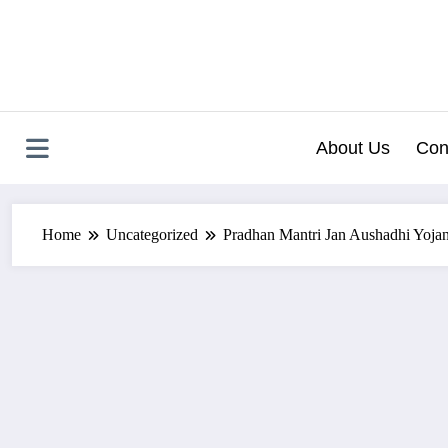
Skip
to
content
About Us
Con
Home
Uncategorized
Pradhan Mantri Jan Aushadhi Yoja