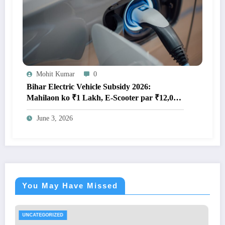
Mohit Kumar
0
Bihar Electric Vehicle Subsidy 2026:
Mahilaon ko ₹1 Lakh, E-Scooter par ₹12,000
– Poori Jankari Yahan Padhe!
June 3, 2026
You May Have Missed
UNCATEGORIZED