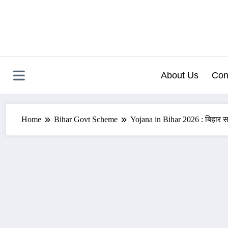
Skip
to
content
About Us
Con
Home
Bihar Govt Scheme
Yojana in Bihar 2026 : बिहार 